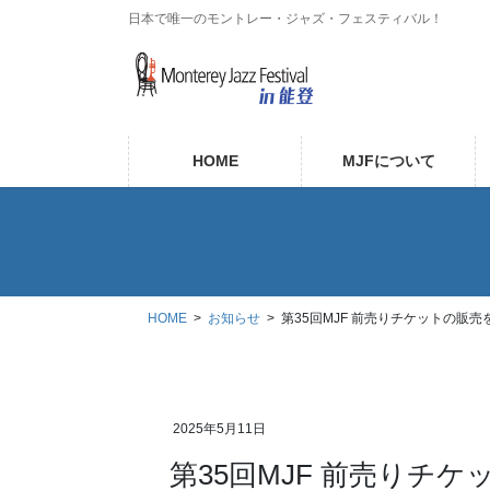
コ
ナ
日本で唯一のモントレー・ジャズ・フェスティバル！
ン
ビ
テ
ゲ
ン
ー
ツ
シ
に
ョ
HOME
MJFについて
移
ン
動
に
移
動
HOME
お知らせ
第35回MJF 前売りチケットの販
2025年5月11日
第35回MJF 前売りチ